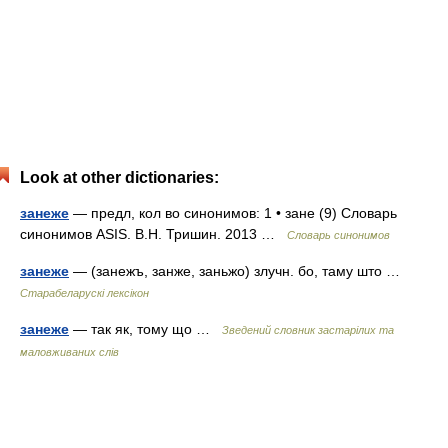
Look at other dictionaries:
занеже
— предл, кол во синонимов: 1 • зане (9) Словарь
синонимов ASIS. В.Н. Тришин. 2013 …
Словарь синонимов
занеже
— (занежъ, занже, заньжо) злучн. бо, таму што …
Старабеларускі лексікон
занеже
— так як, тому що …
Зведений словник застарілих та
маловживаних слів