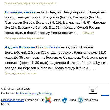
Большая биографическая энциклопедия
Полоцкие, князья
— № 1. Андрей Владимирович. Предки его
по восходящей линии: Владимир (№ 12), Василько (№ 11),
Святослав (№ 35), Всеслав (№ 15), Брячислав (№ 6), Изяслав
(№ 28), Владимир Святой. В 1181 г., когда в Южной России
происходила борьба между Черниговскими …
Большая
биографическая энциклопедия
Андрей Юрьевич Боголюбский
— Андрей Юрьевич
Боголюбский, 2 й сын Юрия Долгорукого . Родился около 1110
года. До 35 лет прожил в Ростовско Суздальской области, где и
женился (после 1130 года) на дочери богатого боярина Кучки ,
владельца берегов р. Москвы. Когда между Юрием… …
Биографический словарь
© Academic, 2000-2026
18+
Contact us:
Technical Support
,
Advertising
Dictionaries export
, created on PHP,
Joomla,
Drupal,
WordPress,
MODx.