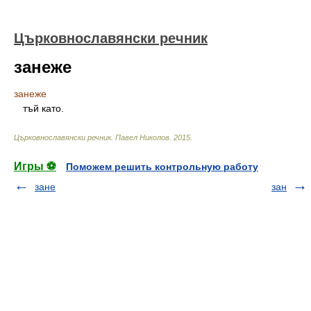
Църковнославянски речник
занеже
занеже
тъй като.
Църковнославянски речник
.
Павел Николов
.
2015
.
Игры ⚽
Поможем решить контрольную работу
зане
зан