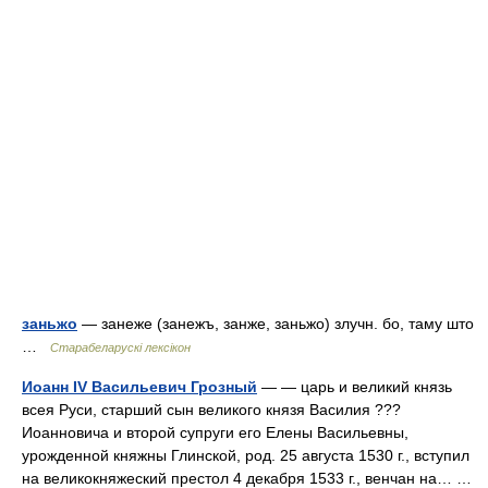
заньжо
— занеже (занежъ, занже, заньжо) злучн. бо, таму што
…
Старабеларускі лексікон
Иоанн IV Васильевич Грозный
— — царь и великий князь
всея Руси, старший сын великого князя Василия ???
Иоанновича и второй супруги его Елены Васильевны,
урожденной княжны Глинской, род. 25 августа 1530 г., вступил
на великокняжеский престол 4 декабря 1533 г., венчан на… …