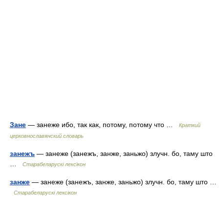
Зане
— занеже ибо, так как, потому, потому что …
Краткий
церковнославянский словарь
занежъ
— занеже (занежъ, занже, заньжо) злучн. бо, таму што
…
Старабеларускі лексікон
занже
— занеже (занежъ, занже, заньжо) злучн. бо, таму што …
Старабеларускі лексікон